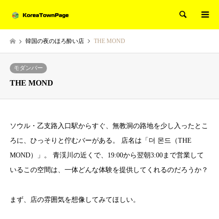
検索
韓国の夜のほろ酔い店
THE MOND
モダンバー
THE MOND
ソウル・乙支路入口駅からすぐ、無教洞の路地を少し入ったとこ
ろに、ひっそりと佇むバーがある。 店名は「더 몬드（THE
MOND）」。 青渓川の近くで、19:00から翌朝3:00まで営業して
いるこの空間は、一体どんな体験を提供してくれるのだろうか？
まず、店の雰囲気を想像してみてほしい。