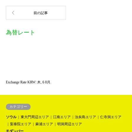
為替レート
Exchange Rate
KRW
: 木, 6 8月.
カテゴリー
ソウル
東大門周辺エリア
江南エリア
汝矣島エリア
仁寺洞エリア
梨泰院エリア
麻浦エリア
明洞周辺エリア
モダンバー